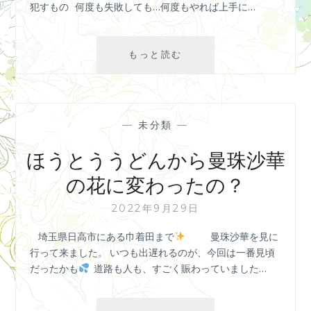
犯すもの 何度も失敗しても…何度もやれば上手に…
来
る
自
もっと読む
分
を
許
せ
—
未分類
—
な
い
ほうとううどんから曼珠沙華
人
の花に変わったの？
は、
他
2022年9月29日
人
も
埼玉県日高市にある巾着田まで
⁡ ⁡ 曼珠沙華を見に
許
行って来ました⁡。 いつも出遅れるのが、今回は一番見頃
せ
だったかも
⁡ ⁡ 道路も人も、すごく賑わって⁡いました…
な
い