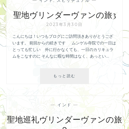
—
インド
,
スピリチュアル
—
ー
で
聖地ヴリンダーヴァンの旅3
星
の
2023年3月30日
動
こんにちは！いつもブログにご訪問頂きありがとうござ
き
います。 前回からの続きです ムンゲル寺院での一日は
を
とっても忙しい 外に行かなくても、一日のカリキュラ
見
ムをこなすのに そんなに暇な時間はなく、あっとい…
る
と
星
聖
もっと読む
に
地
全
ヴ
部
リ
書
ン
か
—
インド
—
ダ
れ
ー
聖地巡礼ヴリンダーヴァンの旅
て
ヴ
い
ァ