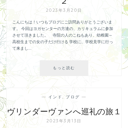
２
る
ン
2023年3月20日
の
旅
こんにちは！いつもブログにご訪問ありがとうございま
3
す。 今回はヨガセンターの方達の、カリキュラムに参加
させて頂きました。 寺院の人のこねもあり、幼稚園～
高校生までの女の子だけ行ける 学校に、学校見学に行っ
て来まし…
聖
もっと読む
地
巡
礼
ヴ
—
インド
,
ブログ
—
リ
ン
ヴリンダーヴァンへ巡礼の旅１
ダ
ー
2023年3月13日
ヴ