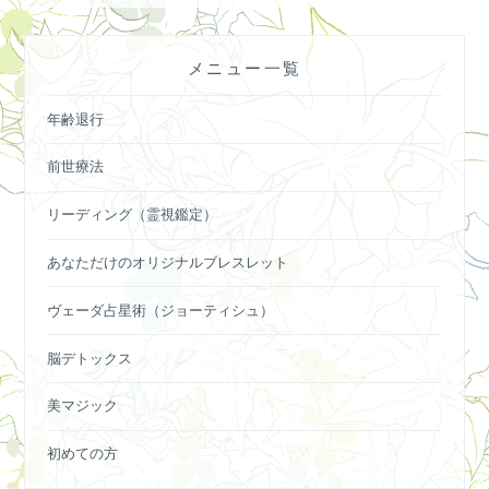
ゲ
ー
シ
メニュー一覧
ョ
年齢退行
ン
前世療法
リーディング（霊視鑑定）
あなただけのオリジナルブレスレット
ヴェーダ占星術（ジョーティシュ）
脳デトックス
美マジック
初めての方