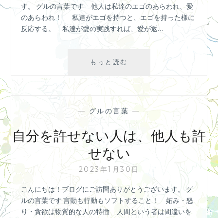
旅
す。 グルの言葉です 他人は私達のエゴのあらわれ、愛
１
のあらわれ！ 私達がエゴを持つと、エゴを持った様に
反応する。 私達が愛の実践すれば、愛が返…
肉
もっと読む
体
を
持
っ
—
グルの言葉
—
た
時
自分を許せない人は、他人も許
に
せない
始
め
2023年1月30日
て
浄
こんにちは！ブログにご訪問ありがとうございます。 グ
化
ルの言葉です 言動も行動もソフトすること！ 妬み・怒
が
り・貪欲は物質的な人の特徴 人間という者は間違いを
出