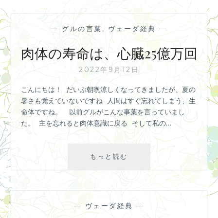
た
の？
の
怒
—
グルの言葉
,
ヴェーダ経典
—
り
は
肉体の寿命は、心臓25億万回
ど
こ
2022年9月12日
か
こんにちは！ だいぶ朝晩涼しくなってきましたが、夏の
ら
暑さも覚えていないですね 人間はすぐ忘れてしまう、生
く
命体ですね。 以前グルがこんな事葉を言っていまし
る
た。 主を忘れると肉体意識に戻る そして私の…
の？
肉
もっと読む
体
の
寿
命
—
ヴェーダ経典
—
は、