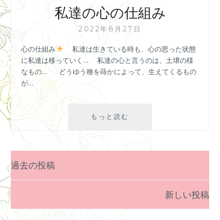
心
私達の心の仕組み
臓
25
2022年8月27日
億
心の仕組み
⁡ ⁡ 私達は生きている時も⁡、心の思った状態
万
に⁡私達は移っていく…⁡ ⁡ 私達の心と言うのは⁡、土壌の様
回
なもの…⁡ ⁡ どうゆう種を蒔かによって⁡、生えてくるもの
が…
私
もっと読む
達
の
心
の
過去の投稿
投
仕
稿
組
新しい投稿
ナ
み
ビ