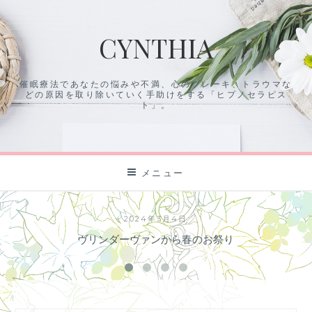
コ
ン
CYNTHIA
テ
ン
ツ
催眠療法であなたの悩みや不満、心のブレーキ、トラウマな
に
どの原因を取り除いていく手助けをする「ヒプノセラピス
ス
ト」。
キ
ッ
プ
メニュー
2024年3月4日
ヴリンダーヴァンから春のお祭り