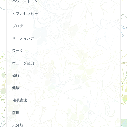
パワーストーン
ヒプノセラピー
ブログ
リーディング
ワーク
ヴェーダ経典
修行
健康
催眠療法
前世
未分類