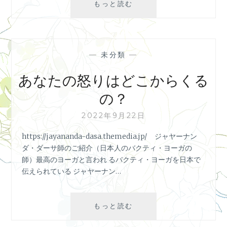
ほ
もっと読む
う
と
う
う
—
未分類
—
ど
ん
あなたの怒りはどこからくる
か
の？
ら
曼
2022年9月22日
珠
沙
https://jayananda-dasa.themedia.jp/ ジャヤーナン
華
ダ・ダーサ師のご紹介（日本人のバクティ・ヨーガの
の
師）最高のヨーガと言われ るバクティ・ヨーガを日本で
花
伝えられている ジャヤーナン…
に
変
わ
あ
もっと読む
っ
な
た