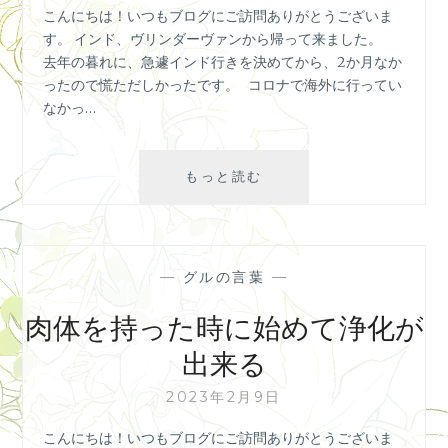
こんにちは！いつもブログにご訪問ありがとうございま
ァ
す。 インド、ヴリンダーヴァンから帰って来ました。
ン
去年の暮れに、急遽インド行きを決めてから、2か月なか
の
ったので慌ただしかったです。 コロナで海外に行ってい
旅
なかっ…
２
ヴ
もっと読む
リ
ン
ダ
ー
—
グルの言葉
—
ヴ
ァ
肉体を持った時に始めて浄化が
ン
出来る
へ
巡
2023年2月9日
礼
の
こんにちは！いつもブログにご訪問ありがとうございま