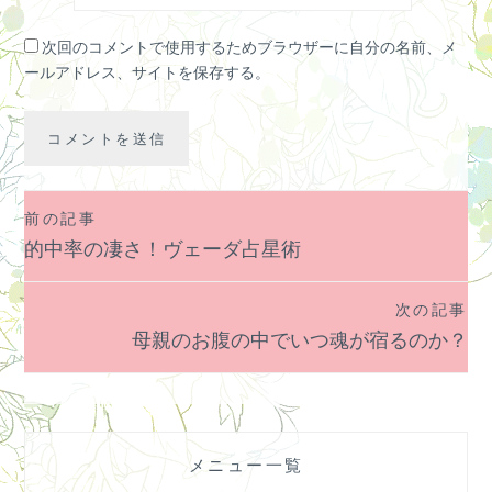
次回のコメントで使用するためブラウザーに自分の名前、メ
ールアドレス、サイトを保存する。
前の記事
投
的中率の凄さ！ヴェーダ占星術
稿
ナ
次の記事
ビ
母親のお腹の中でいつ魂が宿るのか？
ゲ
ー
シ
ョ
メニュー一覧
ン