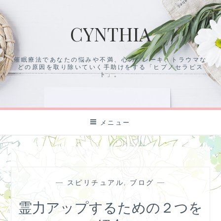
コ
ン
CYNTHIA
テ
ン
ツ
催眠療法であなたの悩みや不満、心のブレーキ、トラウマな
に
どの原因を取り除いていく手助けをする「ヒプノセラピス
ス
ト」。
キ
ッ
プ
メニュー
—
スピリチュアル
,
ブログ
—
霊力アップするための２つを