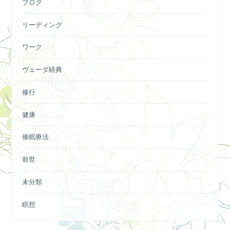
ブログ
リーディング
ワーク
ヴェーダ経典
修行
健康
催眠療法
前世
未分類
瞑想