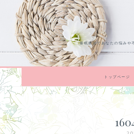
コ
ン
テ
ン
ツ
催眠療法であなたの悩みや
に
ス
キ
ッ
プ
トップページ
160
2