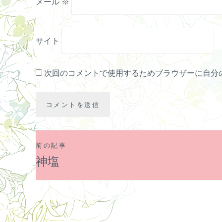
メール
※
サイト
次回のコメントで使用するためブラウザーに自分
前の記事
投
神塩
稿
ナ