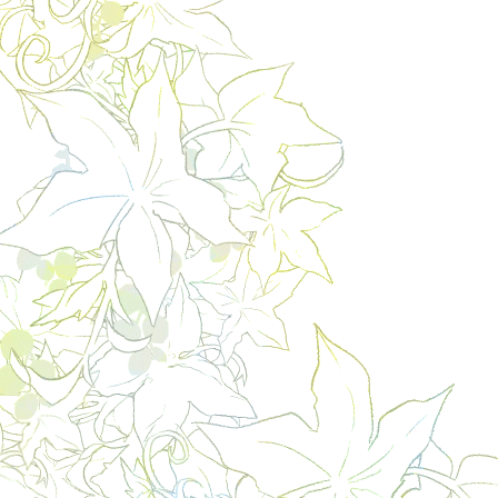
ビ
ゲ
ー
シ
ョ
ン