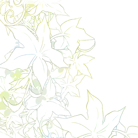
ナ
ビ
ゲ
ー
シ
ョ
ン