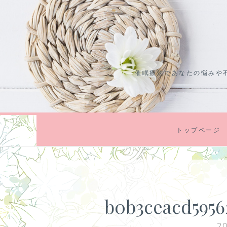
コ
ン
テ
ン
ツ
催眠療法であなたの悩みや
に
ス
キ
ッ
プ
トップページ
b0b3ceacd5956
2