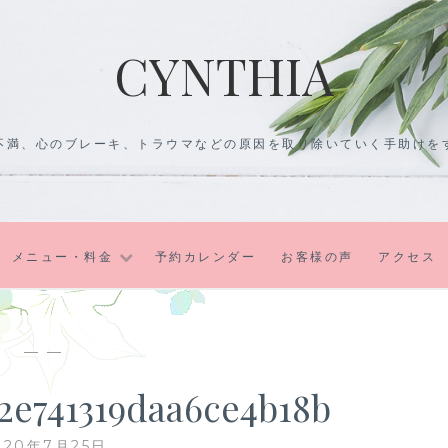
CYNTHIA
不満、心のブレーキ、トラウマなどの原因を取り除いていく手助けを
メニュー・料金
予約カレンダー
お客様の声
アクセス
— —
2e741319daa6ce4b18b
020年7月25日