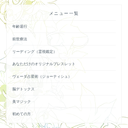
ー
メニュー一覧
シ
ョ
年齢退行
ン
前世療法
リーディング（霊視鑑定）
あなただけのオリジナルブレスレット
ヴェーダ占星術（ジョーティシュ）
脳デトックス
美マジック
初めての方