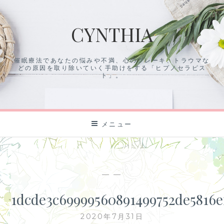
コ
ン
CYNTHIA
テ
ン
ツ
催眠療法であなたの悩みや不満、心のブレーキ、トラウマな
に
どの原因を取り除いていく手助けをする「ヒプノセラピス
ス
ト」。
キ
ッ
プ
メニュー
— —
1dcde3c69999560891499752de5816e
2020年7月31日