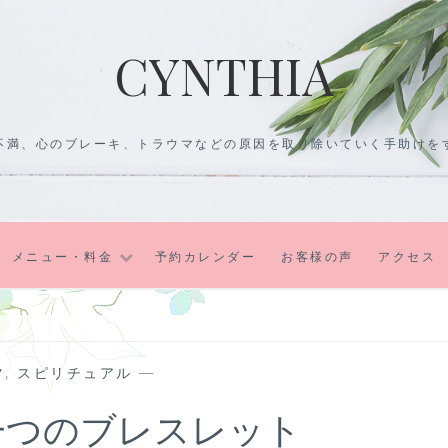
CYNTHIA
不満、心のブレーキ、トラウマなどの原因を取り除いていく手助けを
メニュー・料金
予約カレンダー
お客様の声
アクセス
ツ
,
スピリチュアル
—
一つのブレスレット