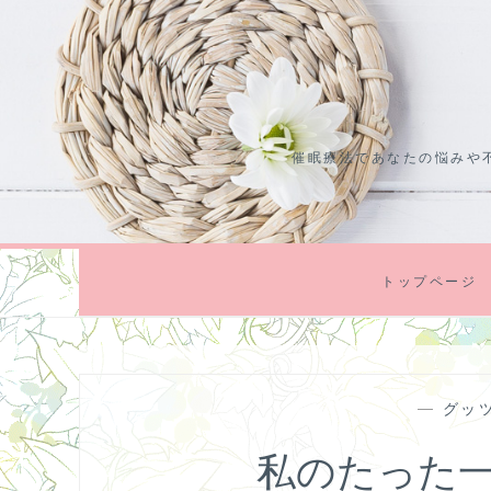
コ
ン
テ
ン
ツ
催眠療法であなたの悩みや
に
ス
キ
ッ
プ
トップページ
—
グッ
私のたった