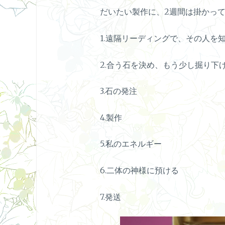
だいたい製作に、2週間は掛かっ
1.遠隔リーディングで、その人を
2.合う石を決め、もう少し掘り下
3.石の発注
4.製作
5.私のエネルギー
6.二体の神様に預ける
7.発送