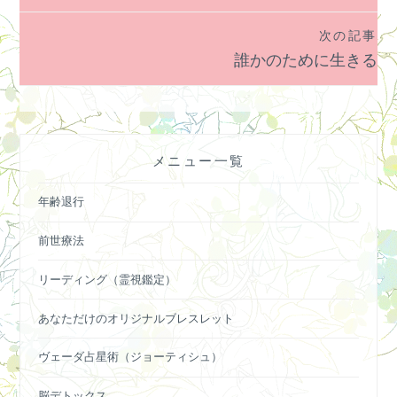
ナ
次の記事
ビ
誰かのために生きる
ゲ
ー
シ
ョ
メニュー一覧
ン
年齢退行
前世療法
リーディング（霊視鑑定）
あなただけのオリジナルブレスレット
ヴェーダ占星術（ジョーティシュ）
脳デトックス