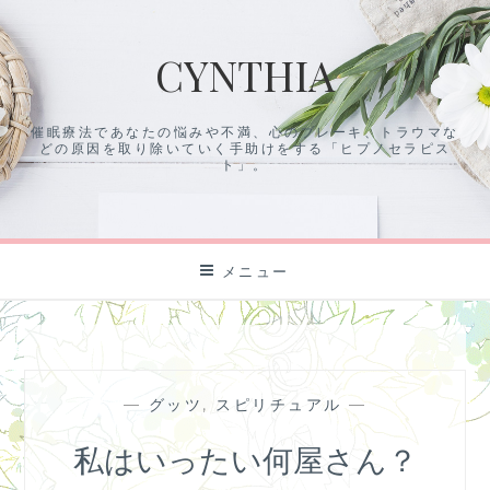
コ
ン
CYNTHIA
テ
ン
ツ
催眠療法であなたの悩みや不満、心のブレーキ、トラウマな
に
どの原因を取り除いていく手助けをする「ヒプノセラピス
ス
ト」。
キ
ッ
プ
メニュー
—
グッツ
,
スピリチュアル
—
私はいったい何屋さん？