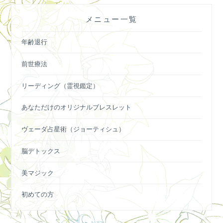
ー
メニュー一覧
シ
ョ
年齢退行
ン
前世療法
リーディング（霊視鑑定）
あなただけのオリジナルブレスレット
ヴェーダ占星術（ジョーティシュ）
脳デトックス
美マジック
初めての方