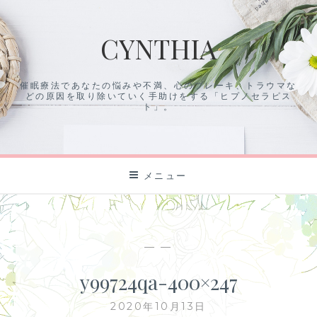
コ
ン
CYNTHIA
テ
ン
ツ
催眠療法であなたの悩みや不満、心のブレーキ、トラウマな
に
どの原因を取り除いていく手助けをする「ヒプノセラピス
ス
ト」。
キ
ッ
プ
メニュー
— —
y99724qa-400×247
2020年10月13日