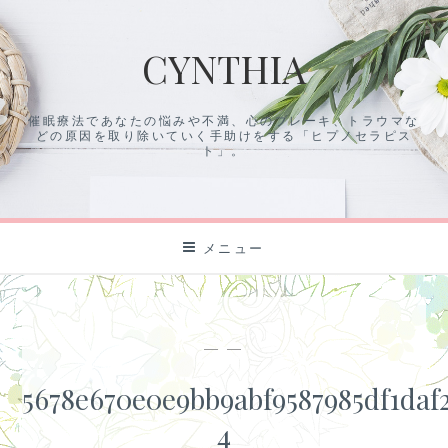
コ
ン
CYNTHIA
テ
ン
ツ
催眠療法であなたの悩みや不満、心のブレーキ、トラウマな
に
どの原因を取り除いていく手助けをする「ヒプノセラピス
ス
ト」。
キ
ッ
プ
メニュー
— —
5678e670e0e9bb9abf9587985df1daf
4