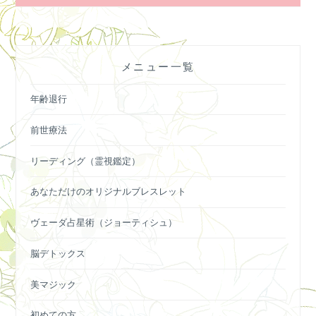
ビ
ゲ
ー
メニュー一覧
シ
ョ
年齢退行
ン
前世療法
リーディング（霊視鑑定）
あなただけのオリジナルブレスレット
ヴェーダ占星術（ジョーティシュ）
脳デトックス
美マジック
初めての方