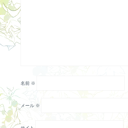
名前
※
メール
※
サイト