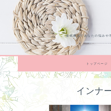
コ
ン
テ
ン
ツ
催眠療法であなたの悩みや
に
ス
キ
ッ
プ
トップページ
インナ