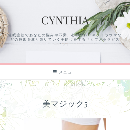
コ
ン
CYNTHIA
テ
ン
ツ
催眠療法であなたの悩みや不満、心のブレーキ、トラウマな
に
どの原因を取り除いていく手助けをする「ヒプノセラピス
ス
ト」。
キ
ッ
プ
メニュー
美マジック5