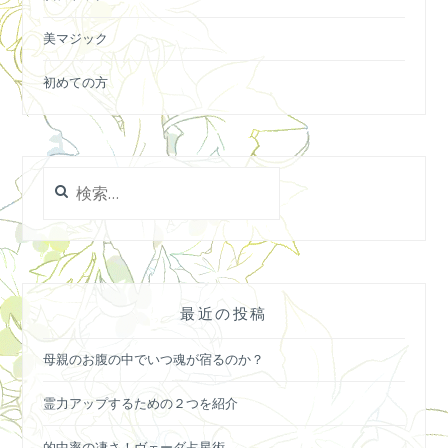
美マジック
初めての方
検
索:
最近の投稿
母親のお腹の中でいつ魂が宿るのか？
霊力アップするための２つを紹介
的中率の凄さ！ヴェーダ占星術