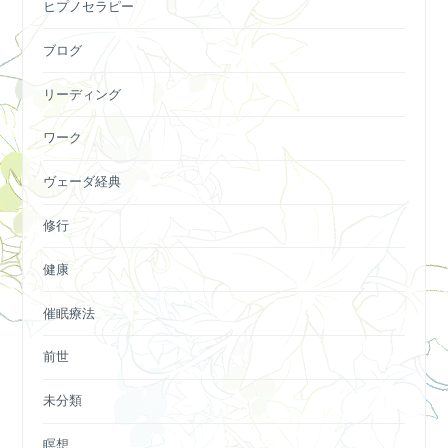
ヒプノセラピー
ブログ
リーディング
ワーク
ヴェーダ経典
修行
健康
催眠療法
前世
未分類
瞑想