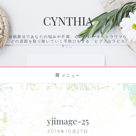
コ
ン
CYNTHIA
テ
ン
ツ
催眠療法であなたの悩みや不満、心のブレーキ、トラウマな
に
どの原因を取り除いていく手助けをする「ヒプノセラピス
ス
ト」。
キ
ッ
プ
メニュー
— —
yjimage-25
2019年10月27日