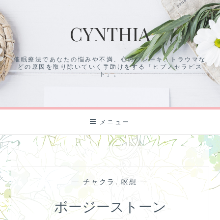
コ
ン
CYNTHIA
テ
ン
ツ
催眠療法であなたの悩みや不満、心のブレーキ、トラウマな
に
どの原因を取り除いていく手助けをする「ヒプノセラピス
ス
ト」。
キ
ッ
プ
メニュー
—
チャクラ
,
瞑想
—
ボージーストーン