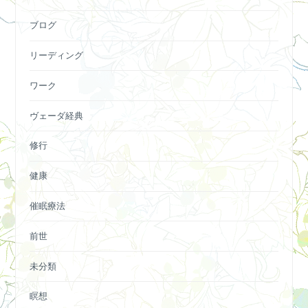
ブログ
リーディング
ワーク
ヴェーダ経典
修行
健康
催眠療法
前世
未分類
瞑想