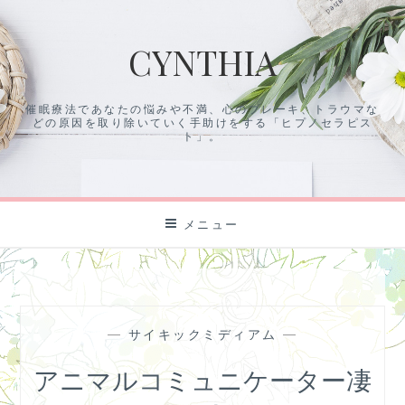
コ
ン
CYNTHIA
テ
ン
ツ
催眠療法であなたの悩みや不満、心のブレーキ、トラウマな
に
どの原因を取り除いていく手助けをする「ヒプノセラピス
ス
ト」。
キ
ッ
プ
メニュー
—
サイキックミディアム
—
アニマルコミュニケーター凄