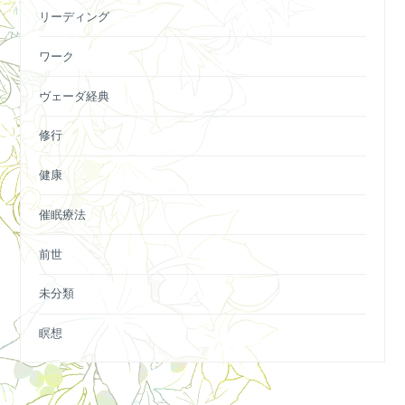
リーディング
ワーク
ヴェーダ経典
修行
健康
催眠療法
前世
未分類
瞑想