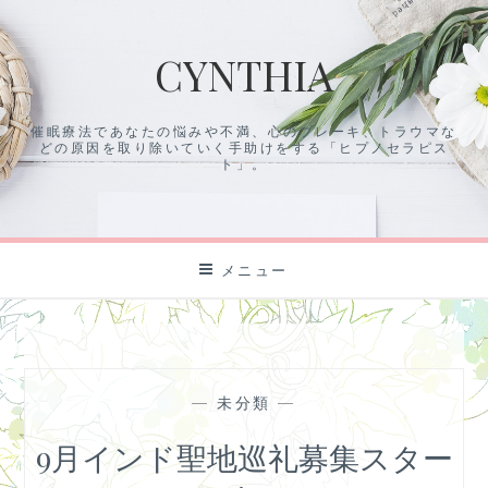
コ
ン
CYNTHIA
テ
ン
ツ
催眠療法であなたの悩みや不満、心のブレーキ、トラウマな
に
どの原因を取り除いていく手助けをする「ヒプノセラピス
ス
ト」。
キ
ッ
プ
メニュー
—
未分類
—
9月インド聖地巡礼募集スター