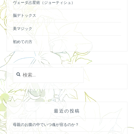
ヴェーダ占星術（ジョーティシュ）
脳デトックス
美マジック
初めての方
検
索:
最近の投稿
母親のお腹の中でいつ魂が宿るのか？