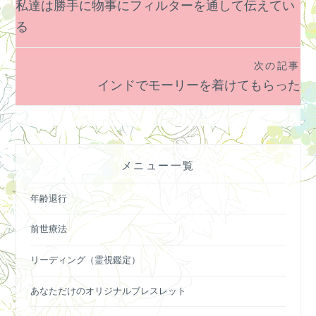
私達は勝手に物事にフィルターを通して伝えてい
稿
る
ナ
ビ
次の記事
ゲ
インドでモーリーを着けてもらった
ー
シ
ョ
ン
メニュー一覧
年齢退行
前世療法
リーディング（霊視鑑定）
あなただけのオリジナルブレスレット