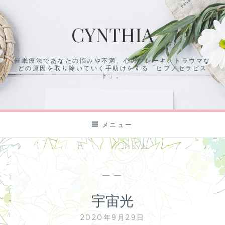
コ
ン
CYNTHIA
テ
ン
ツ
催眠療法であなたの悩みや不満、心のブレーキ、トラウマな
に
どの原因を取り除いていく手助けをする「ヒプノセラピス
ス
ト」。
キ
ッ
プ
メニュー
— —
宇宙光
2020年9月29日