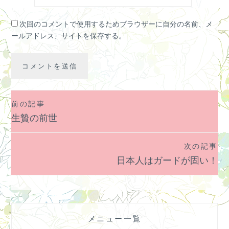
次回のコメントで使用するためブラウザーに自分の名前、メ
ールアドレス、サイトを保存する。
前の記事
投
生贄の前世
稿
ナ
次の記事
ビ
日本人はガードが固い！
ゲ
ー
シ
ョ
メニュー一覧
ン