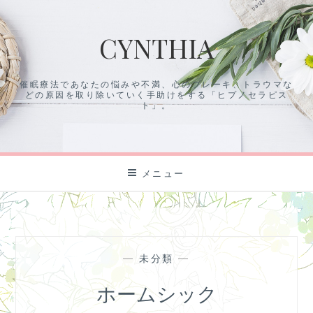
コ
ン
CYNTHIA
テ
ン
ツ
催眠療法であなたの悩みや不満、心のブレーキ、トラウマな
に
どの原因を取り除いていく手助けをする「ヒプノセラピス
ス
ト」。
キ
ッ
プ
メニュー
—
未分類
—
ホームシック