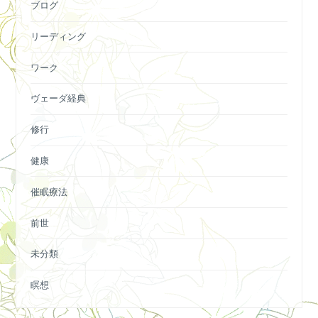
ブログ
リーディング
ワーク
ヴェーダ経典
修行
健康
催眠療法
前世
未分類
瞑想