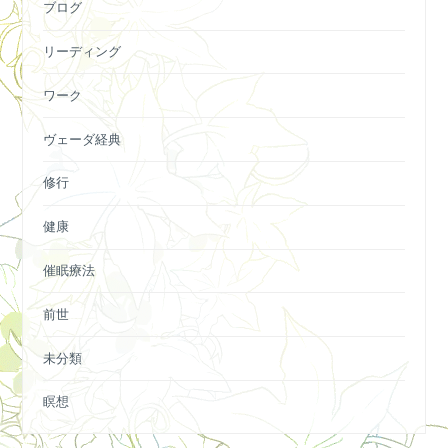
ブログ
リーディング
ワーク
ヴェーダ経典
修行
健康
催眠療法
前世
未分類
瞑想