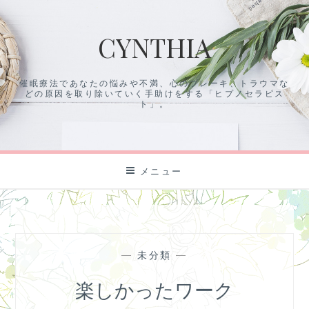
コ
ン
CYNTHIA
テ
ン
ツ
催眠療法であなたの悩みや不満、心のブレーキ、トラウマな
に
どの原因を取り除いていく手助けをする「ヒプノセラピス
ス
ト」。
キ
ッ
プ
メニュー
—
未分類
—
楽しかったワーク