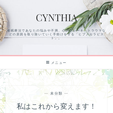
コ
ン
CYNTHIA
テ
ン
ツ
催眠療法であなたの悩みや不満、心のブレーキ、トラウマな
に
どの原因を取り除いていく手助けをする「ヒプノセラピス
ス
ト」。
キ
ッ
プ
メニュー
—
未分類
—
私はこれから変えます！