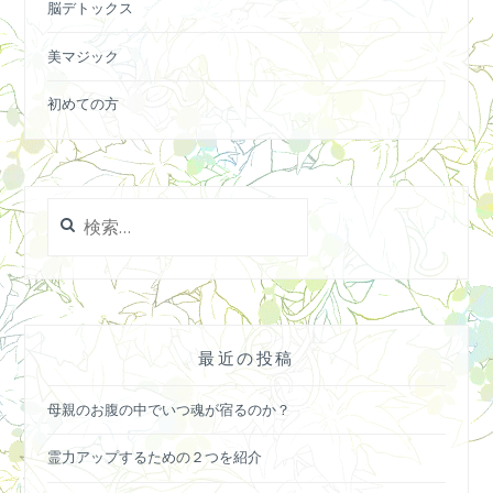
脳デトックス
美マジック
初めての方
検
索:
最近の投稿
母親のお腹の中でいつ魂が宿るのか？
霊力アップするための２つを紹介