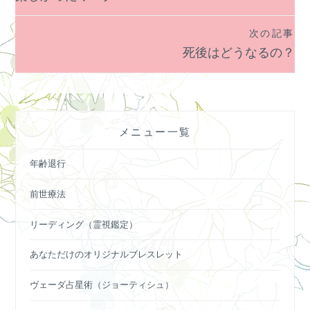
稿
ナ
次の記事
ビ
死後はどうなるの？
ゲ
ー
シ
ョ
メニュー一覧
ン
年齢退行
前世療法
リーディング（霊視鑑定）
あなただけのオリジナルブレスレット
ヴェーダ占星術（ジョーティシュ）