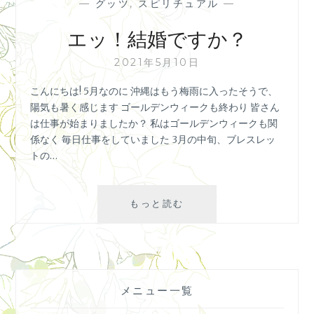
—
グッツ
,
スピリチュアル
—
エッ！結婚ですか？
2021年5月10日
こんにちは! 5月なのに 沖縄はもう梅雨に入ったそうで、
陽気も暑く感じます ゴールデンウィークも終わり 皆さん
は仕事が始まりましたか？ 私はゴールデンウィークも関
係なく 毎日仕事をしていました 3月の中旬、ブレスレッ
トの…
エ
もっと読む
ッ！
結
婚
で
す
メニュー一覧
か？