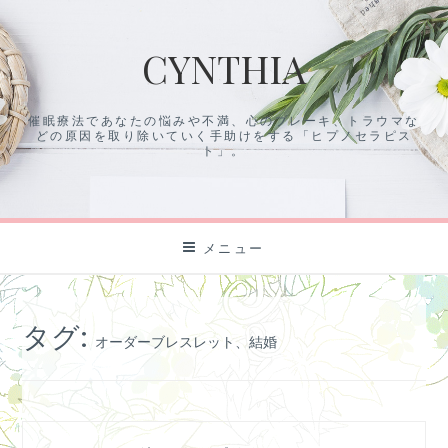
コ
ン
CYNTHIA
テ
ン
ツ
催眠療法であなたの悩みや不満、心のブレーキ、トラウマな
に
どの原因を取り除いていく手助けをする「ヒプノセラピス
ス
ト」。
キ
ッ
プ
メニュー
タグ:
オーダーブレスレット、結婚