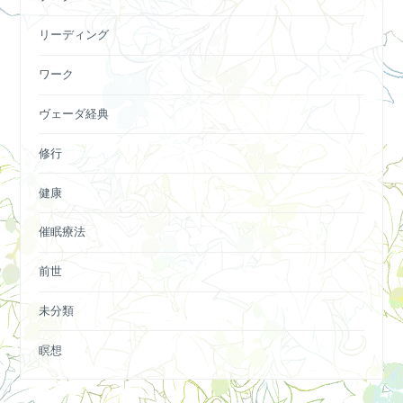
リーディング
ワーク
ヴェーダ経典
修行
健康
催眠療法
前世
未分類
瞑想