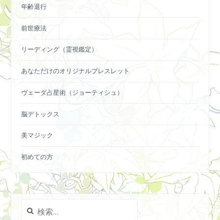
年齢退行
前世療法
リーディング（霊視鑑定）
あなただけのオリジナルブレスレット
ヴェーダ占星術（ジョーティシュ）
脳デトックス
美マジック
初めての方
検
索: