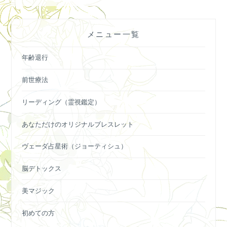
ゲ
ー
メニュー一覧
シ
ョ
年齢退行
ン
前世療法
リーディング（霊視鑑定）
あなただけのオリジナルブレスレット
ヴェーダ占星術（ジョーティシュ）
脳デトックス
美マジック
初めての方