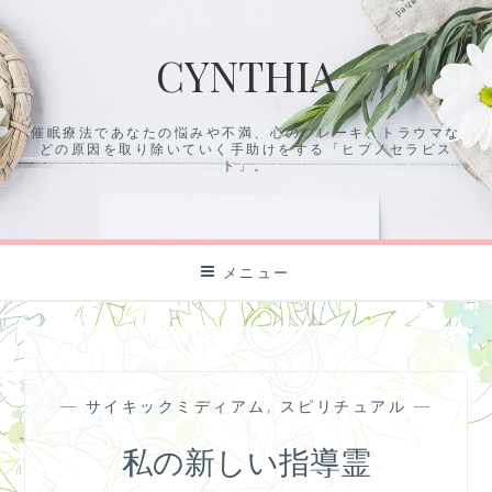
コ
ン
CYNTHIA
テ
ン
ツ
催眠療法であなたの悩みや不満、心のブレーキ、トラウマな
に
どの原因を取り除いていく手助けをする「ヒプノセラピス
ス
ト」。
キ
ッ
プ
メニュー
—
サイキックミディアム
,
スピリチュアル
—
私の新しい指導霊