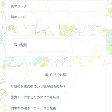
美マジック
初めての方
検
索:
最近の投稿
母親のお腹の中でいつ魂が宿るのか？
霊力アップするための２つを紹介
的中率の凄さ！ヴェーダ占星術