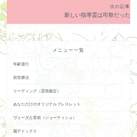
ナ
次の記事
ビ
新しい指導霊は司祭だった
ゲ
ー
シ
ョ
メニュー一覧
ン
年齢退行
前世療法
リーディング（霊視鑑定）
あなただけのオリジナルブレスレット
ヴェーダ占星術（ジョーティシュ）
脳デトックス