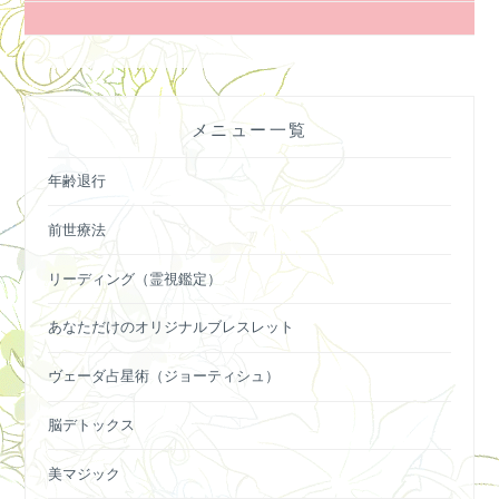
ナ
ビ
ゲ
ー
メニュー一覧
シ
ョ
年齢退行
ン
前世療法
リーディング（霊視鑑定）
あなただけのオリジナルブレスレット
ヴェーダ占星術（ジョーティシュ）
脳デトックス
美マジック