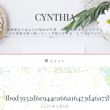
コ
ン
CYNTHIA
テ
ン
ツ
催眠療法であなたの悩みや不満、心のブレーキ、トラウマな
に
どの原因を取り除いていく手助けをする「ヒプノセラピス
ス
ト」。
キ
ッ
プ
メニュー
— —
fb9d3932d6e944ea66a16473d46a75
2020年4月5日