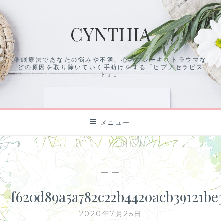
コ
ン
CYNTHIA
テ
ン
ツ
催眠療法であなたの悩みや不満、心のブレーキ、トラウマな
に
どの原因を取り除いていく手助けをする「ヒプノセラピス
ス
ト」。
キ
ッ
プ
メニュー
— —
f620d89a5a782c22b4420acb39121be
2020年7月25日