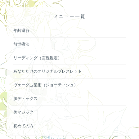
ゲ
ー
メニュー一覧
シ
ョ
年齢退行
ン
前世療法
リーディング（霊視鑑定）
あなただけのオリジナルブレスレット
ヴェーダ占星術（ジョーティシュ）
脳デトックス
美マジック
初めての方