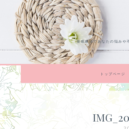
コ
ン
テ
ン
ツ
催眠療法であなたの悩みや
に
ス
キ
ッ
プ
トップページ
IMG_202
2