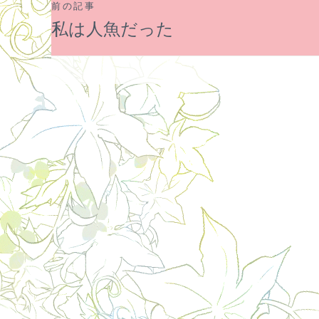
前の記事
投
私は人魚だった
稿
ナ
ビ
ゲ
ー
シ
ョ