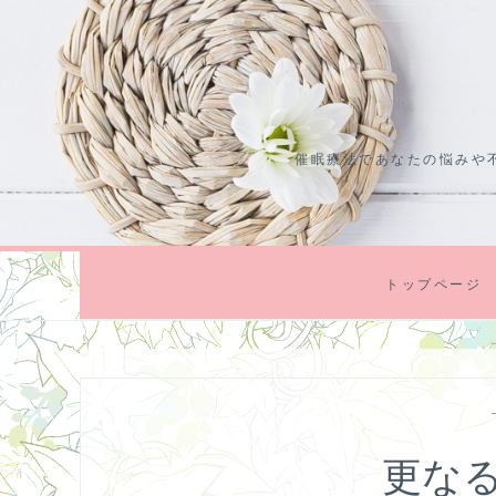
コ
ン
テ
ン
ツ
催眠療法であなたの悩みや
に
ス
キ
ッ
プ
トップページ
更な