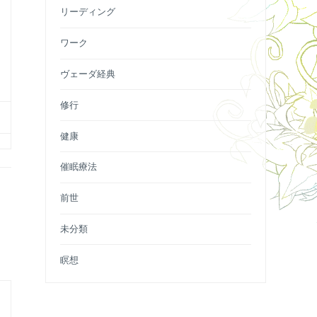
リーディング
ワーク
ヴェーダ経典
修行
健康
催眠療法
前世
未分類
瞑想