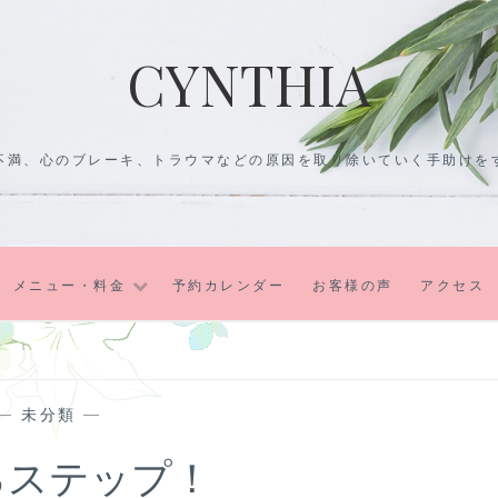
CYNTHIA
不満、心のブレーキ、トラウマなどの原因を取り除いていく手助けを
メニュー・料金
予約カレンダー
お客様の声
アクセス
—
未分類
—
るステップ！