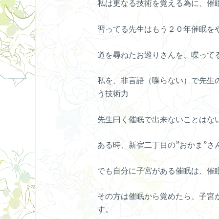
私は更なる技術を覚える為に、催
習ってる先生はもう２０年催眠を
道を尋ねたお巡りさんを、喋って
私を、非言語（喋らない）で先生
う技術力
先生曰く催眠で出来ないことはな
ある時、新宿二丁目の”おかま”さ
でも自分に子宮がある催眠は、催
その方は催眠から覚めたら、子宮
す。