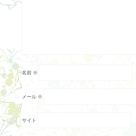
名前
※
メール
※
サイト