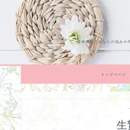
コ
ン
テ
ン
ツ
催眠療法であなたの悩みや
に
ス
キ
ッ
プ
トップページ
生