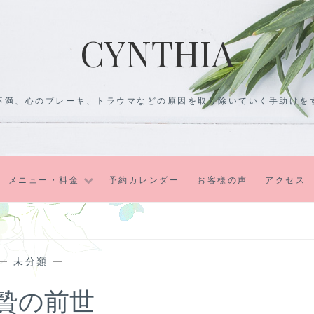
CYNTHIA
不満、心のブレーキ、トラウマなどの原因を取り除いていく手助けを
メニュー・料金
予約カレンダー
お客様の声
アクセス
—
未分類
—
贄の前世