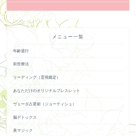
ナ
ビ
ゲ
ー
メニュー一覧
シ
ョ
年齢退行
ン
前世療法
リーディング（霊視鑑定）
あなただけのオリジナルブレスレット
ヴェーダ占星術（ジョーティシュ）
脳デトックス
美マジック