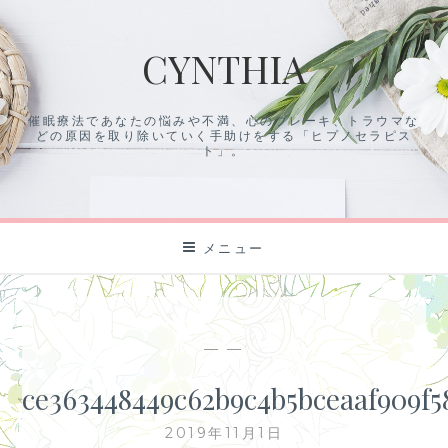
コ
ン
CYNTHIA
テ
ン
ツ
催眠療法であなたの悩みや不満、心のブレーキ、トラウマな
に
どの原因を取り除いていく手助けをする「ヒプノセラピス
ス
ト」。
キ
ッ
プ
メニュー
— —
ce363448449c62b9c4b5bceaaf909f5
2019年11月1日