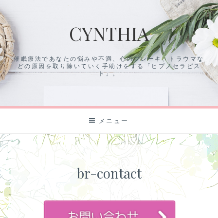
コ
ン
CYNTHIA
テ
ン
ツ
催眠療法であなたの悩みや不満、心のブレーキ、トラウマな
に
どの原因を取り除いていく手助けをする「ヒプノセラピス
ス
ト」。
キ
ッ
プ
メニュー
br-contact