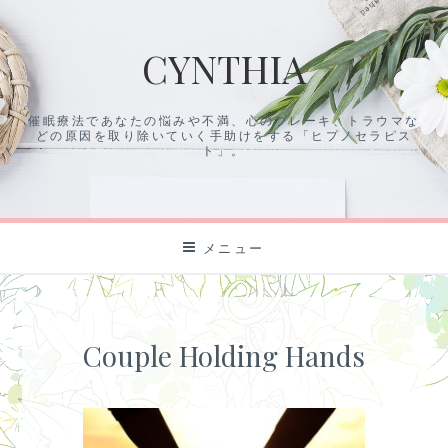
コ
ン
CYNTHIA
テ
ン
ツ
催眠療法であなたの悩みや不満、心のブレーキ、トラウマな
に
どの原因を取り除いていく手助けをする「ヒプノセラピス
ス
ト」。
キ
ッ
プ
メニュー
Couple Holding Hands