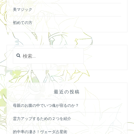
美マジック
初めての方
検
索:
最近の投稿
母親のお腹の中でいつ魂が宿るのか？
霊力アップするための２つを紹介
的中率の凄さ！ヴェーダ占星術