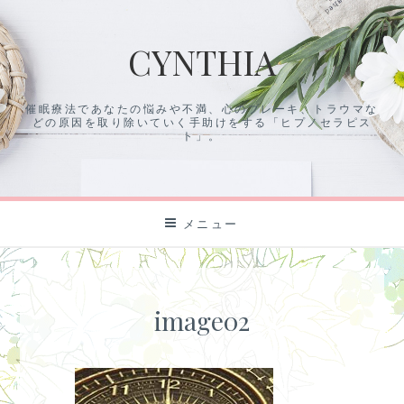
コ
ン
CYNTHIA
テ
ン
ツ
催眠療法であなたの悩みや不満、心のブレーキ、トラウマな
に
どの原因を取り除いていく手助けをする「ヒプノセラピス
ス
ト」。
キ
ッ
プ
メニュー
image02