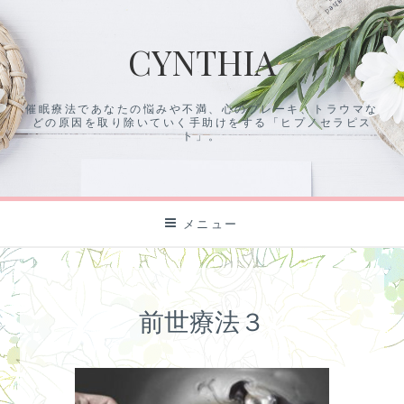
コ
ン
CYNTHIA
テ
ン
ツ
催眠療法であなたの悩みや不満、心のブレーキ、トラウマな
に
どの原因を取り除いていく手助けをする「ヒプノセラピス
ス
ト」。
キ
ッ
プ
メニュー
前世療法３