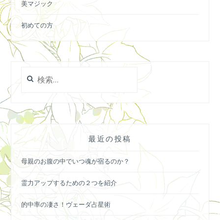
美マジック
初めての方
検
索:
最近の投稿
母親のお腹の中でいつ魂が宿るのか？
霊力アップするための２つを紹介
的中率の凄さ！ヴェーダ占星術