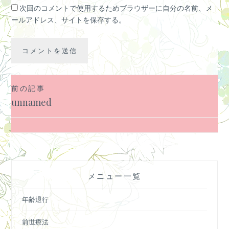
次回のコメントで使用するためブラウザーに自分の名前、メ
ールアドレス、サイトを保存する。
前の記事
投
unnamed
稿
ナ
ビ
ゲ
ー
メニュー一覧
シ
ョ
年齢退行
ン
前世療法