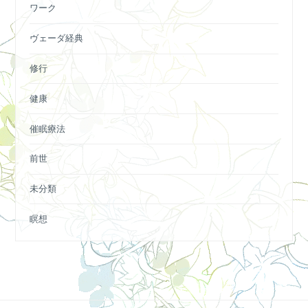
ワーク
ヴェーダ経典
修行
健康
催眠療法
前世
未分類
瞑想