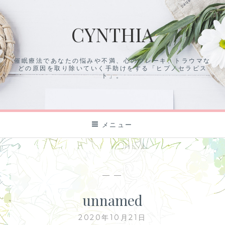
コ
ン
CYNTHIA
テ
ン
ツ
催眠療法であなたの悩みや不満、心のブレーキ、トラウマな
に
どの原因を取り除いていく手助けをする「ヒプノセラピス
ス
ト」。
キ
ッ
プ
メニュー
— —
unnamed
2020年10月21日