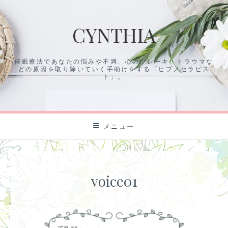
コ
ン
CYNTHIA
テ
ン
ツ
催眠療法であなたの悩みや不満、心のブレーキ、トラウマな
に
どの原因を取り除いていく手助けをする「ヒプノセラピス
ス
ト」。
キ
ッ
プ
メニュー
voice01