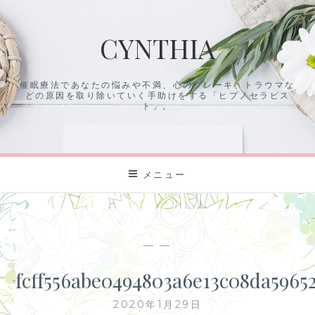
コ
ン
CYNTHIA
テ
ン
ツ
催眠療法であなたの悩みや不満、心のブレーキ、トラウマな
に
どの原因を取り除いていく手助けをする「ヒプノセラピス
ス
ト」。
キ
ッ
プ
メニュー
— —
fcff556abe0494803a6e13c08da5965
2020年1月29日