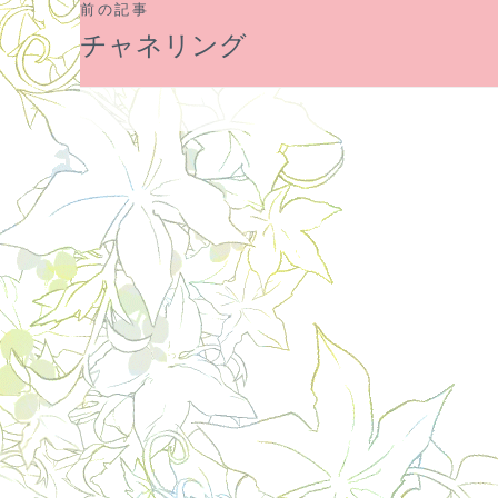
前の記事
投
チャネリング
稿
ナ
ビ
ゲ
ー
シ
ョ