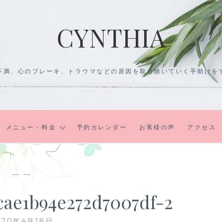
CYNTHIA
不満、心のブレーキ、トラウマなどの原因を取り除いていく手助けを
メニュー・料金
予約カレンダー
お客様の声
アクセス
— —
cae1b94e272d7007df-2
020年4月18日