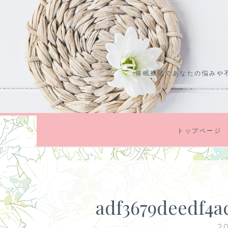
コ
ン
テ
ン
ツ
催眠療法であなたの悩みや
に
ス
キ
ッ
プ
トップページ
adf3679deedf4a
2