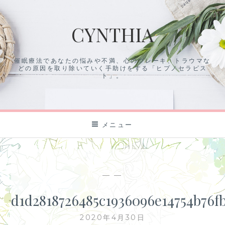
コ
ン
CYNTHIA
テ
ン
ツ
催眠療法であなたの悩みや不満、心のブレーキ、トラウマな
に
どの原因を取り除いていく手助けをする「ヒプノセラピス
ス
ト」。
キ
ッ
プ
メニュー
— —
d1d2818726485c1936096e14754b76f
2020年4月30日