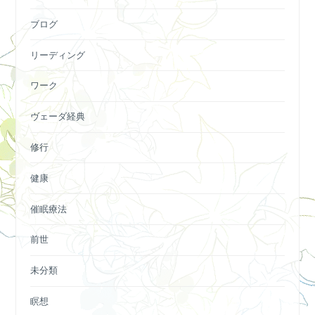
ブログ
リーディング
ワーク
ヴェーダ経典
修行
健康
催眠療法
前世
未分類
瞑想