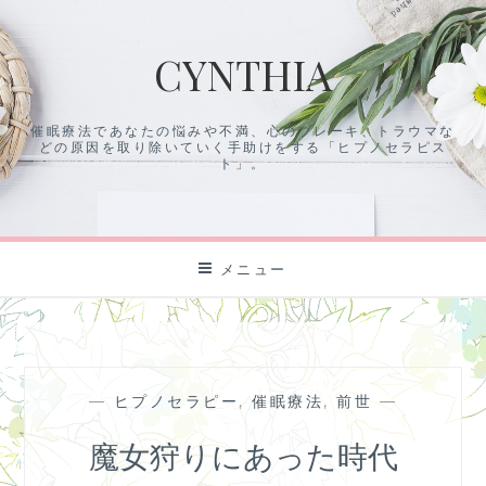
コ
ン
CYNTHIA
テ
ン
ツ
催眠療法であなたの悩みや不満、心のブレーキ、トラウマな
に
どの原因を取り除いていく手助けをする「ヒプノセラピス
ス
ト」。
キ
ッ
プ
メニュー
—
ヒプノセラピー
,
催眠療法
,
前世
—
魔女狩りにあった時代