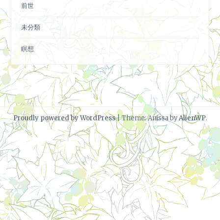
前世
未分類
瞑想
|
Proudly powered by WordPress
Theme: Anissa by
AlienWP
.