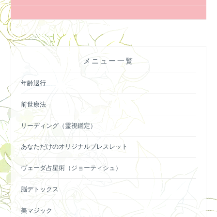
ナ
ビ
ゲ
ー
メニュー一覧
シ
ョ
年齢退行
ン
前世療法
リーディング（霊視鑑定）
あなただけのオリジナルブレスレット
ヴェーダ占星術（ジョーティシュ）
脳デトックス
美マジック