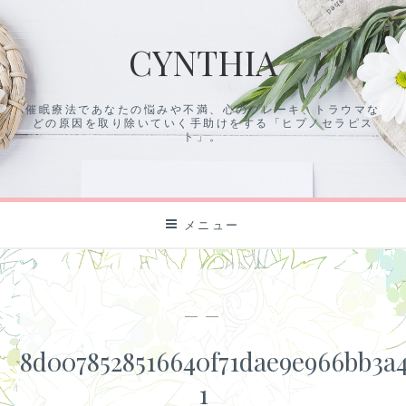
コ
ン
CYNTHIA
テ
ン
ツ
催眠療法であなたの悩みや不満、心のブレーキ、トラウマな
に
どの原因を取り除いていく手助けをする「ヒプノセラピス
ス
ト」。
キ
ッ
プ
メニュー
— —
8d0078528516640f71dae9e966bb3a
1