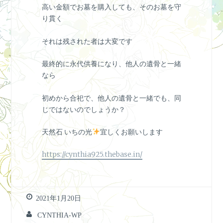
高い金額でお墓を購入しても、そのお墓を守
り貫く
それは残された者は大変です
最終的に永代供養になり、他人の遺骨と一緒
なら
初めから合祀で、他人の遺骨と一緒でも、同
じではないのでしょうか？
天然石 いちの光
宜しくお願いします
https://cynthia925.thebase.in/
2021年1月20日
CYNTHIA-WP