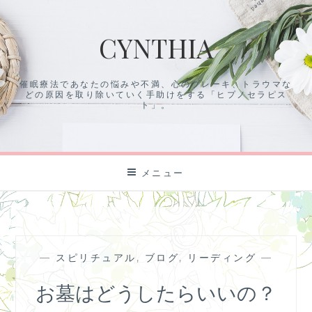
コ
ン
CYNTHIA
テ
ン
ツ
催眠療法であなたの悩みや不満、心のブレーキ、トラウマな
に
どの原因を取り除いていく手助けをする「ヒプノセラピス
ス
ト」。
キ
ッ
プ
メニュー
—
スピリチュアル
,
ブログ
,
リーディング
—
お墓はどうしたらいいの？