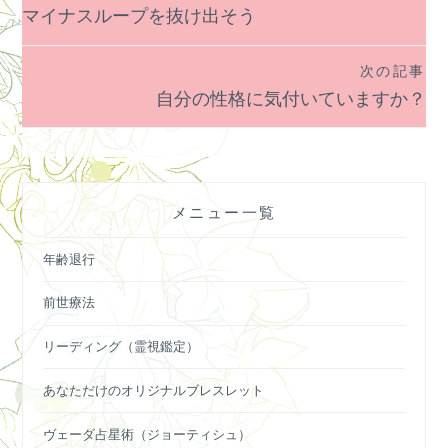
投
マイナスループを抜け出そう
稿
ナ
次の記事
ビ
自分の性格に気付いていますか？
ゲ
ー
シ
ョ
メニュー一覧
ン
年齢退行
前世療法
リーディング（霊視鑑定）
あなただけのオリジナルブレスレット
ヴェーダ占星術（ジョーティシュ）