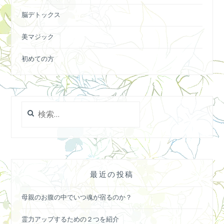
脳デトックス
美マジック
初めての方
検
索:
最近の投稿
母親のお腹の中でいつ魂が宿るのか？
霊力アップするための２つを紹介