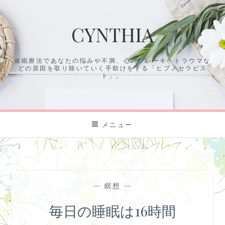
コ
ン
CYNTHIA
テ
ン
ツ
催眠療法であなたの悩みや不満、心のブレーキ、トラウマな
に
どの原因を取り除いていく手助けをする「ヒプノセラピス
ス
ト」。
キ
ッ
プ
メニュー
—
瞑想
—
毎日の睡眠は16時間