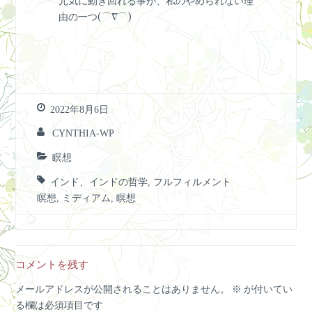
元気に動き回れる事が、私のやめられない理
由の一つ(⌒∇⌒)
2022年8月6日
CYNTHIA-WP
瞑想
インド、インドの哲学
,
フルフィルメント
瞑想
,
ミディアム
,
瞑想
コメントを残す
メールアドレスが公開されることはありません。
※
が付いてい
る欄は必須項目です