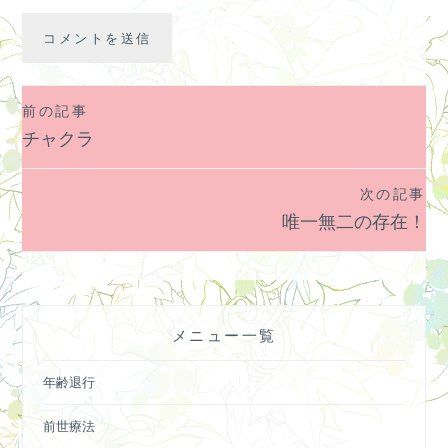
前の記事
投
チャクラ
稿
ナ
次の記事
ビ
唯一無二の存在！
ゲ
ー
シ
ョ
メニュー一覧
ン
年齢退行
前世療法