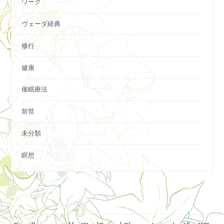
ワーク
ヴェーダ経典
修行
健康
催眠療法
前世
未分類
瞑想