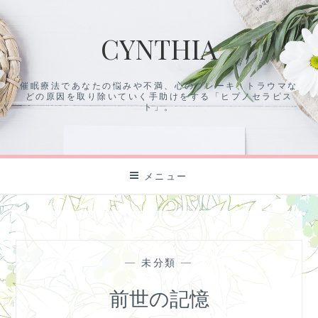
コ
ン
CYNTHIA
テ
ン
ツ
催眠療法であなたの悩みや不満、心のブレーキ、トラウマな
に
どの原因を取り除いていく手助けをする「ヒプノセラピス
ス
ト」。
キ
ッ
プ
メニュー
—
未分類
—
前世の記憶