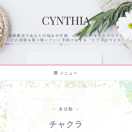
コ
ン
CYNTHIA
テ
ン
ツ
催眠療法であなたの悩みや不満、心のブレーキ、トラウマな
に
どの原因を取り除いていく手助けをする「ヒプノセラピス
ス
ト」。
キ
ッ
プ
メニュー
—
未分類
—
チャクラ