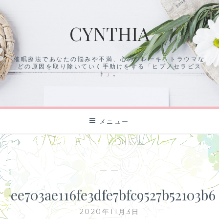
コ
ン
CYNTHIA
テ
ン
ツ
催眠療法であなたの悩みや不満、心のブレーキ、トラウマな
に
どの原因を取り除いていく手助けをする「ヒプノセラピス
ス
ト」。
キ
ッ
プ
メニュー
— —
ee703ae116fe3dfe7bfc9527b52103b6
2020年11月3日