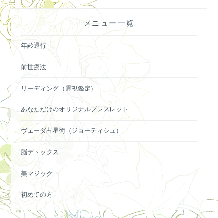
ゲ
ー
メニュー一覧
シ
ョ
年齢退行
ン
前世療法
リーディング（霊視鑑定）
あなただけのオリジナルブレスレット
ヴェーダ占星術（ジョーティシュ）
脳デトックス
美マジック
初めての方