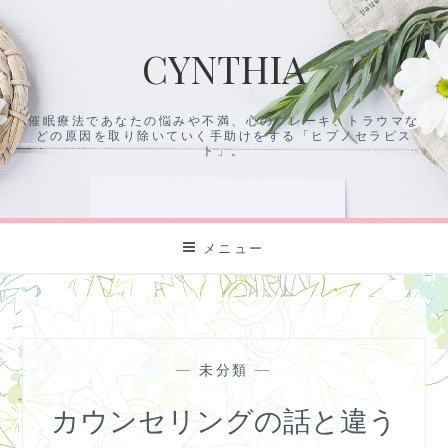
コ
ン
CYNTHIA
テ
ン
ツ
催眠療法であなたの悩みや不満、心のブレーキ、トラウマな
に
どの原因を取り除いていく手助けをする「ヒプノセラピス
ス
ト」。
キ
ッ
プ
メニュー
—
未分類
—
カウンセリングの話と違う