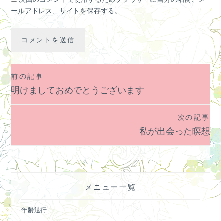
ールアドレス、サイトを保存する。
前の記事
投
明けましておめでとうございます
稿
ナ
次の記事
ビ
私が出会った瞑想
ゲ
ー
シ
ョ
メニュー一覧
ン
年齢退行