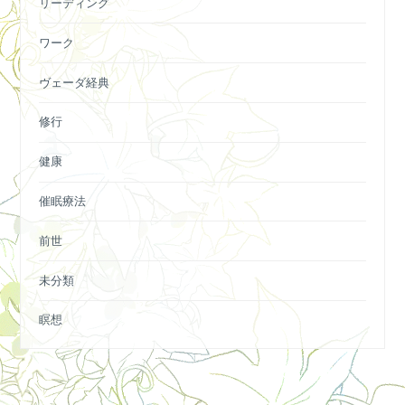
リーディング
ワーク
ヴェーダ経典
修行
健康
催眠療法
前世
未分類
瞑想